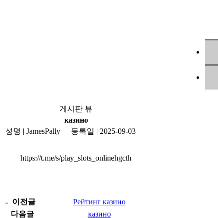
게시판 뷰
казино
성명
| JamesPally
등록일
| 2025-09-03
https://t.me/s/play_slots_onlinehgcth
이전글
Рейтинг казино
다음글
казино